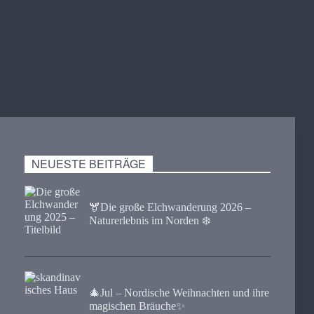
NEUESTE BEITRÄGE
🫎​Die große Elchwanderung 2026 –
Naturerlebnis im Norden ❄️
🎄Jul – Nordische Weihnachten und ihre
magischen Bräuche✨