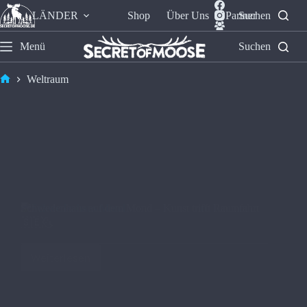
LÄNDER
Shop
Über Uns
Partner
Suchen
Menü
Suchen
Weltraum
Schwedenhaus auf dem Mond – Kunst trifft Raumfahrt
🇸🇪🌜
Weiterlesen