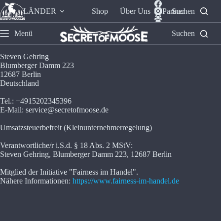
LÄNDER
Shop
Über Uns
Partner
Suchen
Menü
Suchen
Steven Gehring
Blumberger Damm 223
12687 Berlin
Deutschland
Tel.: +4915202345396
E-Mail: service@secretofmoose.de
Umsatzsteuerbefreit (Kleinunternehmerregelung)
Verantwortliche/r i.S.d. § 18 Abs. 2 MStV:
Steven Gehring, Blumberger Damm 223, 12687 Berlin
Mitglied der Initiative "Fairness im Handel".
Nähere Informationen:
https://www.fairness-im-handel.de