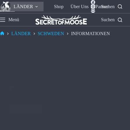
LÄNDER
Shop
Über Uns
Partner
Suchen
Menü
Suchen
LÄNDER
SCHWEDEN
INFORMATIONEN
🫎​Die große Elchwanderung 2026 – Naturerlebnis im
Norden ❄️
Weiterlesen