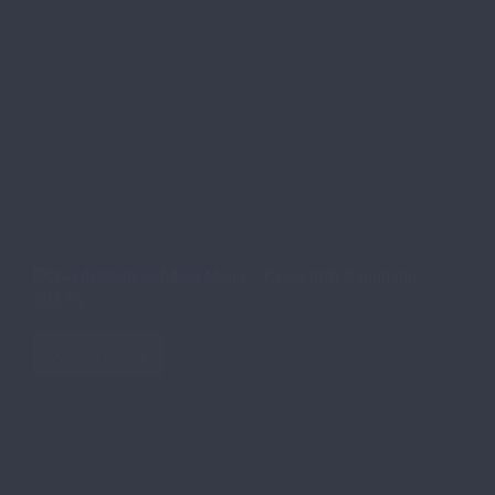
Schwedenhaus auf dem Mond – Kunst trifft Raumfahrt
🇸🇪🌜
Weiterlesen