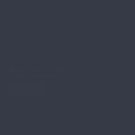
2025: Was sich in Norwegen, Schweden, Dänemark,
Finnland und Island ändert
Weiterlesen