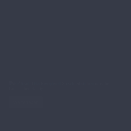
Von Ålesund bis Reykjavík: So schreibst du nordische
Buchstaben richtig
Weiterlesen