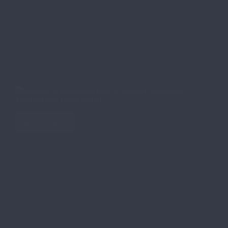
2025: Was sich in Norwegen, Schweden, Dänemark,
Finnland und Island ändert
Weiterlesen