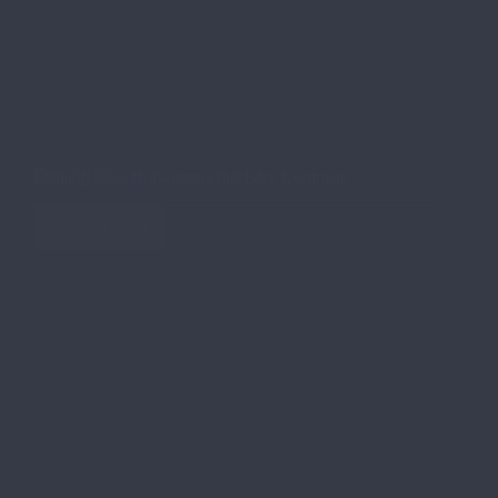
Senja 🇳🇴 – Norwegens Insel der Kontraste
Weiterlesen