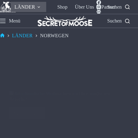
LÄNDER
Shop
Über Uns
Partner
Suchen
Menü
Suchen
LÄNDER
NORWEGEN
🎄Jul – Nordische Weihnachten und ihre magischen
Bräuche✨
Weiterlesen