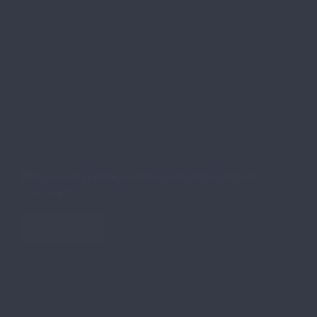
🇳🇴 Angeln in Norwegen: 30 Grad, starke Fänge &
neue Regeln 📉
Weiterlesen