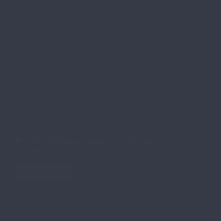
Von Ålesund bis Reykjavík: So schreibst du nordische
Buchstaben richtig
Weiterlesen