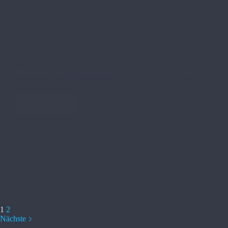
Aurora Borealis – Der Tanz der Götter am Nachthimmel
✨
Weiterlesen
1
2
Nächste