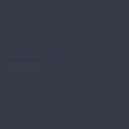
Norwegen 🇳🇴​ baut den größten Schiffstunnel der Welt
Weiterlesen