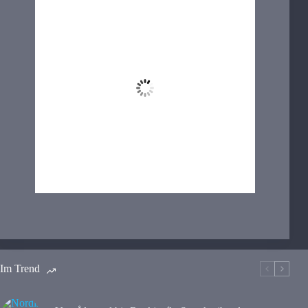
07:42,
Aug. 10, 2026
14
°C
82 %
1001 hPa
11 Km/h
Wind Gust:
33 Km/h
Clouds:
60%
Visibility:
10 km
Sunrise:
05:19
Sunset:
21:25
Im Trend