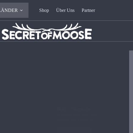
LÄNDER
Shop
Über Uns
Partner
🎄Jul – Nordische
Weihnachten und ihre
magischen Bräuche✨