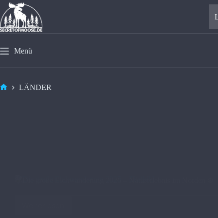
Menü
LÄNDER
🫎​Die große Elchwanderung 2026 – Naturerlebnis im Norden ❄️
Weiterlesen