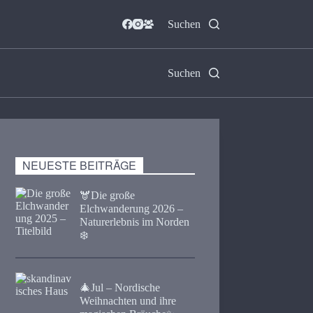
Suchen
Suchen
NEUESTE BEITRÄGE
🫎​Die große
Elchwanderung 2026 –
Naturerlebnis im Norden
❄️
🎄Jul – Nordische
Weihnachten und ihre