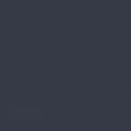
Grönland 🇬🇱​ Ein Land der Eiswunder, Traditionen und klimati
Herausforderungen ❄️
Weiterlesen