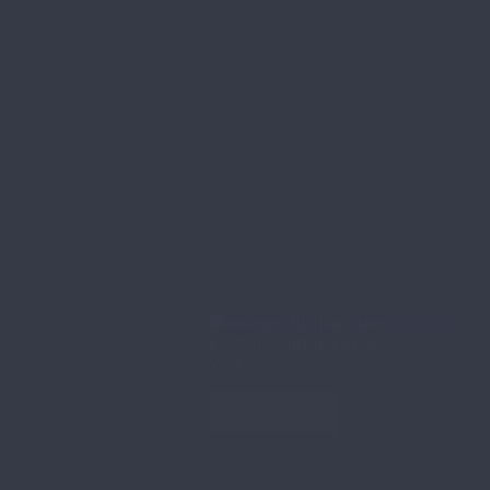
Norwegen 🇳🇴​ baut den
größten Schiffstunnel der
Welt
Weiterlesen