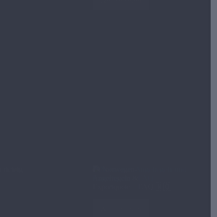
Weiterlesen
 richtig
🎣 Norwegen-
Angelregeln &
Exportquote – FAQ 🇳🇴
Weiterlesen