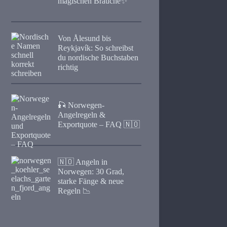
magischen Bräuche✨
Von Ålesund bis
Reykjavík: So schreibst
du nordische Buchstaben
richtig
🎣 Norwegen-
Angelregeln &
Exportquote – FAQ 🇳🇴
🇳🇴 Angeln in
Norwegen: 30 Grad,
starke Fänge & neue
Regeln 📉