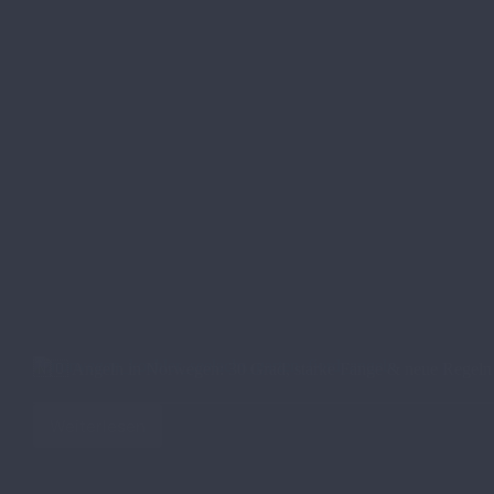
🇳🇴 Angeln in Norwegen: 30 Grad, starke Fänge & neue Regeln
Weiterlesen