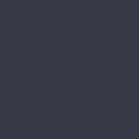
schen
Von Chemnitz nach
Norwegen 🇳🇴​: Die
Reise eines deutschen
Auswanderers # Teil 3
Weiterlesen