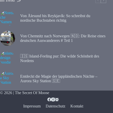
Im Trend
Von Ålesund bis Reykjavík: So schreibst du
nordische Buchstaben richtig
Von Chemnitz nach Norwegen 🇳🇴: Die Reise eines
deutschen Auswanderers # Teil 1
🇮🇸 Island-Feeling pur: Die wilde Schönheit des
Nordens
Entdeckt die Magie der lappländischen Nächte –
Aurora Sky Station 🇸🇪
© 2026 | The Secret Of Moose
Impressum
Datenschutz
Kontakt