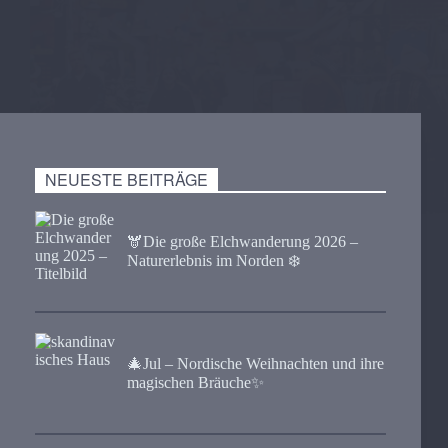
NEUESTE BEITRÄGE
🫎​Die große Elchwanderung 2026 –
Naturerlebnis im Norden ❄️
🎄Jul – Nordische Weihnachten und ihre
magischen Bräuche✨