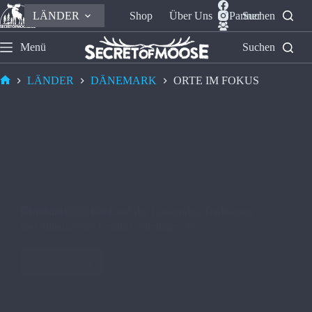
LÄNDER
Shop
Über Uns
Partner
Suchen
Menü
Suchen
LÄNDER
DÄNEMARK
ORTE IM FOKUS
Grönland 🇬🇱​ Ein Land der Eiswunder, Traditionen
und klimatischen Herausforderungen ❄️
Weiterlesen