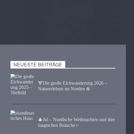
NEUESTE BEITRÄGE
🫎​Die große Elchwanderung 2026 –
Naturerlebnis im Norden ❄️
🎄Jul – Nordische Weihnachten und ihre
magischen Bräuche✨