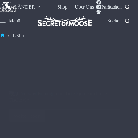
LÄNDER
Shop
Über Uns
Partner
Suchen
Menü
Suchen
T-Shirt
🇳🇴 Norway Fishing Tour: Tiefe Fjorde und fette
Fische 🐟
Weiterlesen