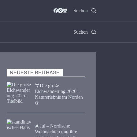
Suchen
Suchen
NEUESTE BEITRÄGE
🫎​Die große
Elchwanderung 2026 –
Naturerlebnis im Norden
❄️
🎄Jul – Nordische
Weihnachten und ihre