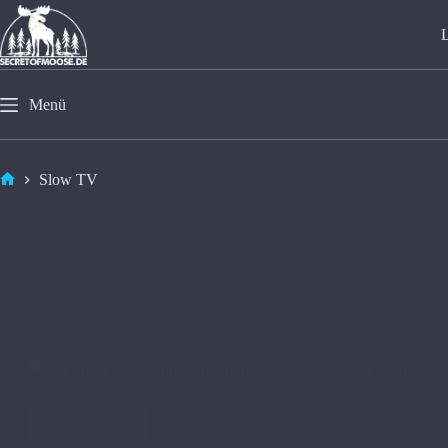
Menü
Slow TV
🫎​Die große Elchwanderung 2026 – Naturerlebnis im Norden ❄️
Weiterlesen