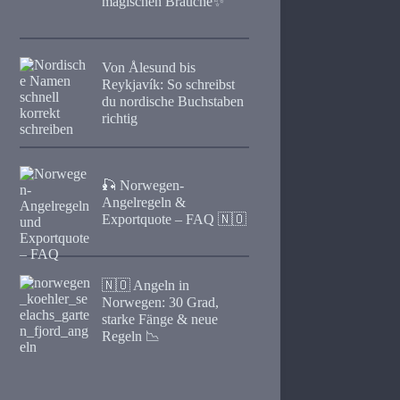
magischen Bräuche✨
Von Ålesund bis
Reykjavík: So schreibst
du nordische Buchstaben
richtig
🎣 Norwegen-
Angelregeln &
Exportquote – FAQ 🇳🇴
🇳🇴 Angeln in
Norwegen: 30 Grad,
starke Fänge & neue
Regeln 📉