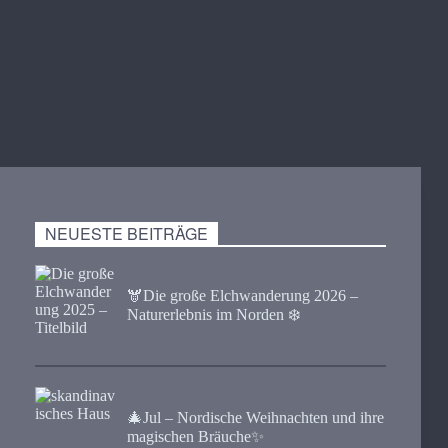
NEUESTE BEITRÄGE
🫎​Die große Elchwanderung 2026 –
Naturerlebnis im Norden ❄️
🎄Jul – Nordische Weihnachten und ihre
magischen Bräuche✨