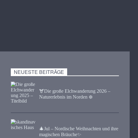
NEUESTE BEITRÄGE
🫎​Die große Elchwanderung 2026 –
Naturerlebnis im Norden ❄️
🎄Jul – Nordische Weihnachten und ihre
magischen Bräuche✨