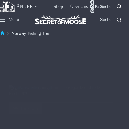
LÄNDER
Shop
Über Uns
Partner
Suchen
Menü
Suchen
Norway Fishing Tour
🇳🇴 Norway Fishing Tour: Tiefe Fjorde und fette
Fische 🐟
Weiterlesen