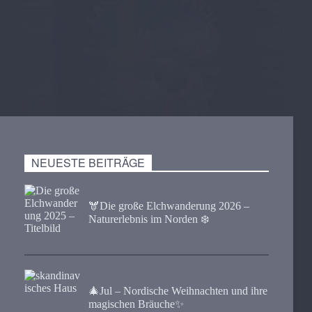
NEUESTE BEITRÄGE
🫎​Die große Elchwanderung 2026 –
Naturerlebnis im Norden ❄️
🎄Jul – Nordische Weihnachten und ihre
magischen Bräuche✨