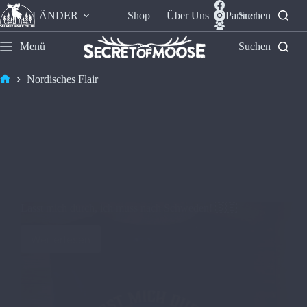
LÄNDER
Shop
Über Uns
Partner
Suchen
Menü
Suchen
Nordisches Flair
Lasst mich durch, ich muss nach Schweden! 🇸🇪
Weiterlesen