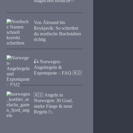
magischen Bräuche✨
Von Ålesund bis
Reykjavík: So schreibst
du nordische Buchstaben
richtig
🎣 Norwegen-
Angelregeln &
Exportquote – FAQ 🇳🇴
🇳🇴 Angeln in
Norwegen: 30 Grad,
starke Fänge & neue
Regeln 📉