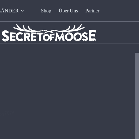
LÄNDER
Shop
Über Uns
Partner
ion 🇸🇪