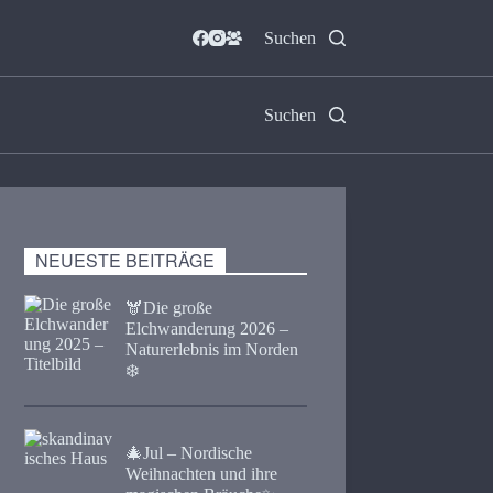
Suchen
Suchen
NEUESTE BEITRÄGE
🫎​Die große
Elchwanderung 2026 –
Naturerlebnis im Norden
❄️
🎄Jul – Nordische
Weihnachten und ihre