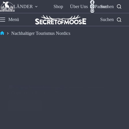
LÄNDER
Shop
Über Uns
Partner
Suchen
Menü
Suchen
Nachhaltiger Tourismus Nordics
2025: Was sich in Norwegen, Schweden, Dänemark,
Finnland und Island ändert
Weiterlesen