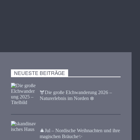
NEUESTE BEITRÄGE
🫎​Die große Elchwanderung 2026 –
Naturerlebnis im Norden ❄️
🎄Jul – Nordische Weihnachten und ihre
magischen Bräuche✨