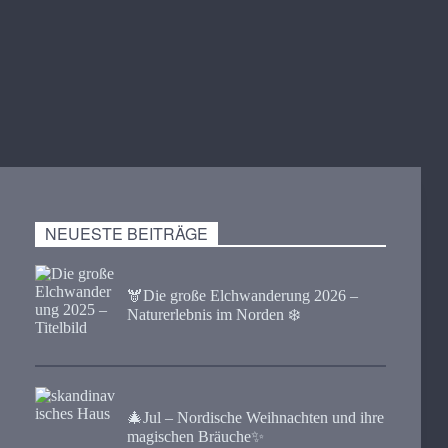
NEUESTE BEITRÄGE
🫎​Die große Elchwanderung 2026 –
Naturerlebnis im Norden ❄️
🎄Jul – Nordische Weihnachten und ihre
magischen Bräuche✨