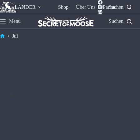
LÄNDER
Shop
Über Uns
Partner
Suchen
Menü
Suchen
Jul
🎄Jul – Nordische Weihnachten und ihre magischen
Bräuche✨
Weiterlesen