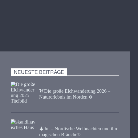
NEUESTE BEITRÄGE
🫎​Die große Elchwanderung 2026 –
Naturerlebnis im Norden ❄️
🎄Jul – Nordische Weihnachten und ihre
magischen Bräuche✨