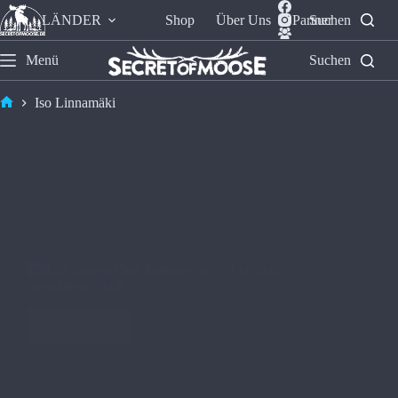
LÄNDER
Shop
Über Uns
Partner
Suchen
Menü
Suchen
Iso Linnamäki
🇫🇮 Porvoo – Eine Zeitreise durch Finnlands
zweitälteste Stadt
Weiterlesen