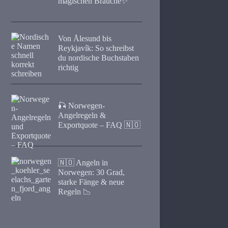
magischen Bräuche✨
Von Ålesund bis
Reykjavík: So schreibst
du nordische Buchstaben
richtig
🎣 Norwegen-
Angelregeln &
Exportquote – FAQ 🇳🇴
🇳🇴 Angeln in
Norwegen: 30 Grad,
starke Fänge & neue
Regeln 📉