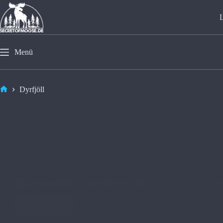
Menü
Dyrfjöll
🇮🇸 Borgarfjörður Eystri: Ein verborgener Schatz in Islands Ost
Weiterlesen