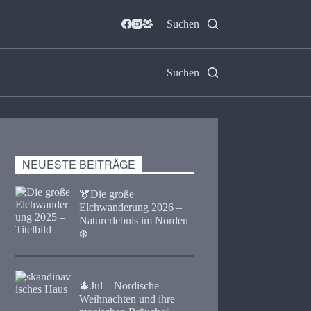
Suchen
Suchen
NEUESTE BEITRÄGE
🫎​Die große
Elchwanderung 2026 –
Naturerlebnis im Norden
❄️
🎄Jul – Nordische
Weihnachten und ihre