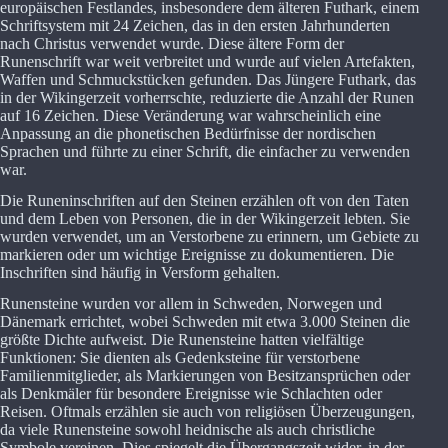
europäischen Festlandes, insbesondere dem älteren Futhark, einem
Schriftsystem mit 24 Zeichen, das in den ersten Jahrhunderten
nach Christus verwendet wurde. Diese ältere Form der
Runenschrift war weit verbreitet und wurde auf vielen Artefakten,
Waffen und Schmuckstücken gefunden. Das Jüngere Futhark, das
in der Wikingerzeit vorherrschte, reduzierte die Anzahl der Runen
auf 16 Zeichen. Diese Veränderung war wahrscheinlich eine
Anpassung an die phonetischen Bedürfnisse der nordischen
Sprachen und führte zu einer Schrift, die einfacher zu verwenden
war.
Die Runeninschriften auf den Steinen erzählen oft von den Taten
und dem Leben von Personen, die in der Wikingerzeit lebten. Sie
wurden verwendet, um an Verstorbene zu erinnern, um Gebiete zu
markieren oder um wichtige Ereignisse zu dokumentieren. Die
Inschriften sind häufig in Versform gehalten.
Runensteine wurden vor allem in Schweden, Norwegen und
Dänemark errichtet, wobei Schweden mit etwa 3.000 Steinen die
größte Dichte aufweist. Die Runensteine hatten vielfältige
Funktionen: Sie dienten als Gedenksteine für verstorbene
Familienmitglieder, als Markierungen von Besitzansprüchen oder
als Denkmäler für besondere Ereignisse wie Schlachten oder
Reisen. Oftmals erzählen sie auch von religiösen Überzeugungen,
da viele Runensteine sowohl heidnische als auch christliche
Symbole vereinen. Dies spiegelt die Übergangszeit wider, in der