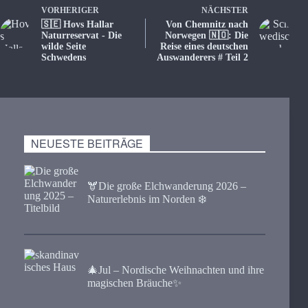
VORHERIGER
NÄCHSTER
🇸🇪 Hovs Hallar
Von Chemnitz nach
Naturreservat - Die
Norwegen 🇳🇴: Die
wilde Seite
Reise eines deutschen
Schwedens
Auswanderers # Teil 2
NEUESTE BEITRÄGE
🫎​Die große Elchwanderung 2026 –
Naturerlebnis im Norden ❄️
🎄Jul – Nordische Weihnachten und ihre
magischen Bräuche✨