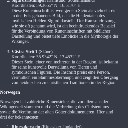
Sigurdsristningen
(Ramsund, Södermanland)
Koordinaten: 59.3655° N, 16.5170° E
Diese Runeninschrift ist weniger ein Stein als vielmehr ein
in den Fels gehauenes Bild, das die Heldentaten des
mythischen Helden Sigurd darstellt. Der Ramsundritzung,
wie sie oft genannt wird, ist ein beeindruckendes Beispiel
für die Verbindung von Runeninschriften mit bildlicher
Darstellung und bietet tiefe Einblicke in die Mythologie der
Wikinger.
Västra Strö 1
(Skåne)
Koordinaten: 55.9342° N, 13.4532° E
Dieser Stein, einer von mehreren in der Region, ist bekannt
für seine kunstvolle Darstellung von Tieren und
symbolischen Figuren. Die Inschrift preist eine Person,
vermutlich ein Stammesoberhaupt, und zeigt den Übergang
von heidnischen zu christlichen Traditionen in der Region.
Norwegen
Norwegen hat zahlreiche Runensteine, die vor allem aus der
Wikingerzeit stammen und die Verbreitung des Christentums
sowie die Verehrung der alten Götter dokumentieren. Hier sind
drei der bekanntesten:
Ringsakerstein
(Ringsaker, Innlandet)