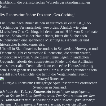
Einblick in die prähistorischen Wurzeln der skandinavischen
Kultur.
🗺️ Runensteine finden: Das neue „Geo-Caching“
Die Suche nach Runensteinen ist für mich zu einer Art „Geo-
Caching der Vergangenheit“ geworden. Ähnlich wie beim
klassischen Geo-Caching, bei dem man mit Hilfe von Koordinaten
kleine „Schätze“ in der Natur findet, bietet die Suche nach
Runensteinen eine spannende Mischung aus Abenteuer und
historischer Entdeckungsreise.
Überall in Skandinavien, besonders in Schweden, Norwegen und
Dänemark, gibt es versteckte Runensteine, die darauf warten,
entdeckt zu werden. Viele dieser Steine liegen in ländlichen
Gegenden, abseits der ausgetretenen Pfade, und das Auffinden
eines dieser alten Denkmäler kann eine echte Herausforderung
sein. Doch genau das macht den Reiz aus: Jeder gefundene Stein
erzählt eine Geschichte, die tief in die Vergangenheit reicht.
Tutaryd Runenstein: Einzigartige Spiralinschrift mit christlichen
Symbolen in Småland.
Ich habe den
Tutaryd Runenstein
besucht, der abgelegen an
einem See im Wald in Småland steht. Der Stein stammt aus dem
11. Jahrhundert und ist bekannt für seine seltene Spiralinschrift,
die einen Mann namens Västen erwähnt, sowie christliche