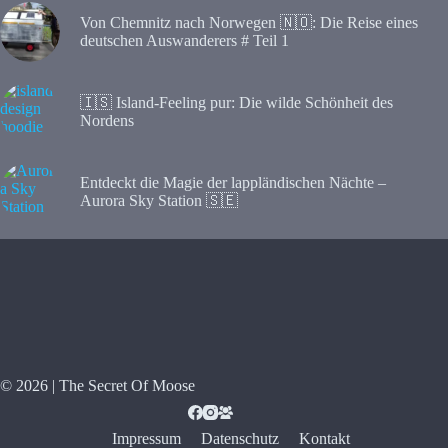
Von Chemnitz nach Norwegen 🇳🇴: Die Reise eines
deutschen Auswanderers # Teil 1
🇮🇸 Island-Feeling pur: Die wilde Schönheit des
Nordens
Entdeckt die Magie der lappländischen Nächte –
Aurora Sky Station 🇸🇪
© 2026 | The Secret Of Moose
Impressum
Datenschutz
Kontakt