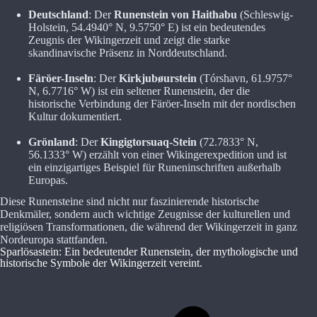
Deutschland
: Der
Runenstein von Haithabu
(Schleswig-
Holstein, 54.4940° N, 9.5750° E) ist ein bedeutendes
Zeugnis der Wikingerzeit und zeigt die starke
skandinavische Präsenz in Norddeutschland.
Färöer-Inseln
: Der
Kirkjubøurstein
(Tórshavn, 61.9757°
N, 6.7716° W) ist ein seltener Runenstein, der die
historische Verbindung der Färöer-Inseln mit der nordischen
Kultur dokumentiert.
Grönland
: Der
Kingigtorsuaq-Stein
(72.7833° N,
56.1333° W) erzählt von einer Wikingerexpedition und ist
ein einzigartiges Beispiel für Runeninschriften außerhalb
Europas.
Diese Runensteine sind nicht nur faszinierende historische
Denkmäler, sondern auch wichtige Zeugnisse der kulturellen und
religiösen Transformationen, die während der Wikingerzeit in ganz
Nordeuropa stattfanden.
Sparlösastein: Ein bedeutender Runenstein, der mythologische und
historische Symbole der Wikingerzeit vereint.