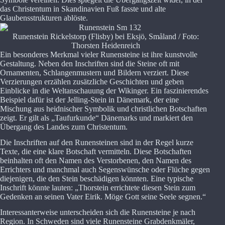
das Christentum in Skandinavien Fuß fasste und alte
Glaubensstrukturen ablöste.
Runenstein Rickelstorp (Flisby) bei Eksjö, Småland / Foto:
Thorsten Heidenreich
Ein besonderes Merkmal vieler Runensteine ist ihre kunstvolle
Gestaltung. Neben den Inschriften sind die Steine oft mit
Ornamenten, Schlangenmustern und Bildern verziert. Diese
Verzierungen erzählen zusätzliche Geschichten und geben
Einblicke in die Weltanschauung der Wikinger. Ein faszinierendes
Beispiel dafür ist der Jelling-Stein in Dänemark, der eine
Mischung aus heidnischer Symbolik und christlichen Botschaften
zeigt. Er gilt als „Taufurkunde“ Dänemarks und markiert den
Übergang des Landes zum Christentum.
Die Inschriften auf den Runensteinen sind in der Regel kurze
Texte, die eine klare Botschaft vermitteln. Diese Botschaften
beinhalten oft den Namen des Verstorbenen, den Namen des
Errichters und manchmal auch Segenswünsche oder Flüche gegen
diejenigen, die den Stein beschädigen könnten. Eine typische
Inschrift könnte lauten: „Thorstein errichtete diesen Stein zum
Gedenken an seinen Vater Eirik. Möge Gott seine Seele segnen.“
Interessanterweise unterscheiden sich die Runensteine je nach
Region. In Schweden sind viele Runensteine Grabdenkmäler,