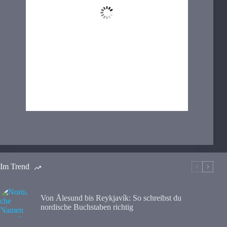
Bedeckt
Wind Gust:
53 Km/h
Clouds:
100%
Visibility:
0.037 km
Sunrise:
4:33 am
Sunset:
10:01 pm
97 %
1004 hPa
32 Km/h
Im Trend
Von Ålesund bis Reykjavík: So schreibst du
nordische Buchstaben richtig