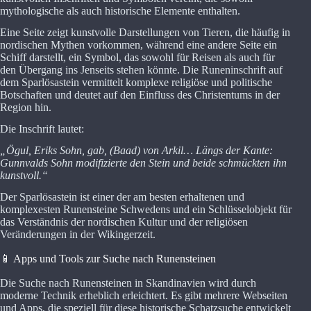
mythologische als auch historische Elemente enthalten.
Eine Seite zeigt kunstvolle Darstellungen von Tieren, die häufig in
nordischen Mythen vorkommen, während eine andere Seite ein
Schiff darstellt, ein Symbol, das sowohl für Reisen als auch für
den Übergang ins Jenseits stehen könnte. Die Runeninschrift auf
dem Sparlösastein vermittelt komplexe religiöse und politische
Botschaften und deutet auf den Einfluss des Christentums in der
Region hin.
Die Inschrift lautet:
„Ögul, Eriks Sohn, gab, (Baad) von Arkil… Längs der Kante:
Gunnvalds Sohn modifizierte den Stein und beide schmückten ihn
kunstvoll.“
Der Sparlösastein ist einer der am besten erhaltenen und
komplexesten Runensteine Schwedens und ein Schlüsselobjekt für
das Verständnis der nordischen Kultur und der religiösen
Veränderungen in der Wikingerzeit.
📱 Apps und Tools zur Suche nach Runensteinen
Die Suche nach Runensteinen in Skandinavien wird durch
moderne Technik erheblich erleichtert. Es gibt mehrere Webseiten
und Apps, die speziell für diese historische Schatzsuche entwickelt