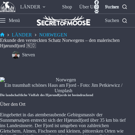
LÄNDER
Shop
Über Uns
Suchen
Partner
Menü
Suchen
LÄNDER
NORWEGEN
Erkunde den versteckten Schatz Norwegens – den malerischen
Hjørundfjord 🇳🇴
Steven
Ein traumhaft schönes Haus am Fjord - Foto: Jim Petkiewicz /
Unsplash
Die landschaftliche Vielfalt des Hjørundfjords ist beeindruckend
Über den Ort
Eingebettet in das atemberaubende Gebirgsmassiv der
Sunnmørsalpen erstreckt sich der Hjørundfjord über 35 km bis tief
ins Landesinnere. Der Fjord ist umgeben von zahlreichen
Gletschern, Almen, Fischseen und kleinen, pittoresken Orten wie