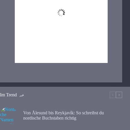
Wind Gust:
43 Km/h
Clouds:
100%
Visibility:
10 km
Sunrise:
05:14
Sunset:
21:30
74 %
1013 hPa
15 Km/h
Im Trend
Von Ålesund bis Reykjavík: So schreibst du
nordische Buchstaben richtig