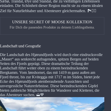
Sæbø, Trandal, Øye und Standal, die zu vielfältigen Erlebnissen
einladen. Die Schönheit dieser Region macht sie zu einem idealen
Ziel für Naturliebhaber und Abenteurer gleichermaßen. 🏞️🚣‍♂️
UNSERE SECRET OF MOOSE KOLLEKTION
Für Dich die passenden Produkte zu deinem Lieblingsthema.
<
>
Landschaft und Geografie
Die Landschaft des Hjørundfjords wird durch eine eindrucksvolle
„Mauer“ aus senkrecht aufragenden, spitzen Bergen auf beiden
Seiten des Fjords geprägt. Diese dramatische Teilung der
Landschaft führt weiter oben zu einem beeindruckenden
Bergkamm. Vom Jønshornet, das mit 1419 m ganz außen am
Fjord thront, bis zur Kviteggja mit 1717 m im Süden, bietet jede
Ecke des Hjørundfjords atemberaubende Aussichten und
unvergessliche Naturerlebnisse. Diese beeindruckenden Gipfel
bieten zahlreiche Möglichkeiten für Wanderer und Kletterer, die
das Abenteuer suchen. 🗻💙