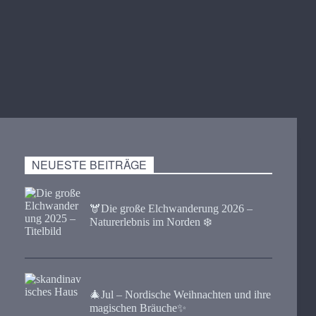
NEUESTE BEITRÄGE
🫎​Die große Elchwanderung 2026 –
Naturerlebnis im Norden ❄️
🎄Jul – Nordische Weihnachten und ihre
magischen Bräuche✨