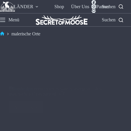
LÄNDER
Shop
Über Uns
Partner
Suchen
Menü
Suchen
malerische Orte
Erkunde den versteckten Schatz Norwegens – den
malerischen Hjørundfjord 🇳🇴
Weiterlesen