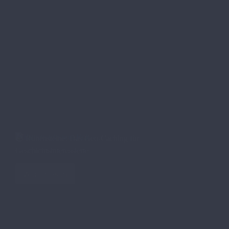
🪨 Runensteine: Das Geo-Caching für
Geschichtsinteressierte
Weiterlesen