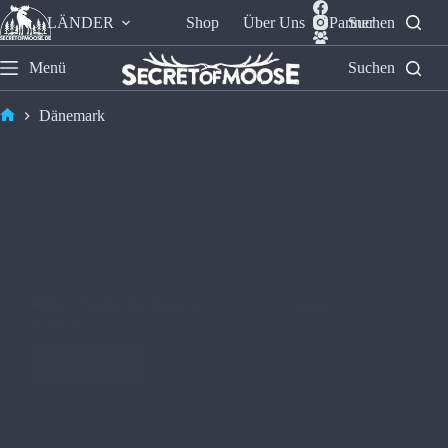
LÄNDER
Shop
Über Uns
Partner
Suchen
Menü
Suchen
Dänemark
🎄Jul – Nordische Weihnachten und ihre magischen
Bräuche✨
Weiterlesen