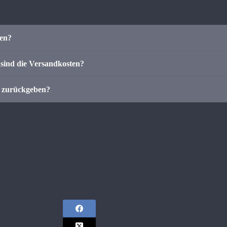
len?
sind die Versandkosten?
r zurückgeben?