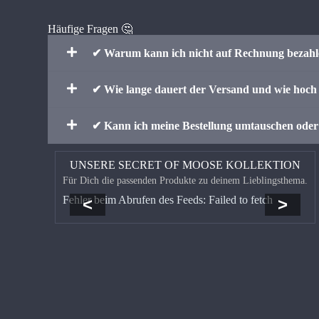
Häufige Fragen 🤔
✔ Warum kann ich nicht auf Rechnung bezah
✔ Wie lange dauert der Versand und wie hoch 
✔ Kann ich meine Bestellung umtauschen ode
UNSERE SECRET OF MOOSE KOLLEKTION
Für Dich die passenden Produkte zu deinem Lieblingsthema.
Fehler beim Abrufen des Feeds: Failed to fetch
<
>