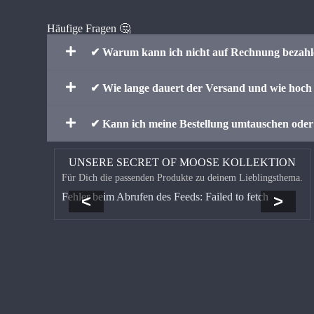
Häufige Fragen 🤔
✔ Warum kann ich nicht auf Rechnung bezah
✔ Wie lange dauert der Versand und wie hoch 
✔ Kann ich meine Bestellung umtauschen ode
UNSERE SECRET OF MOOSE KOLLEKTION
Für Dich die passenden Produkte zu deinem Lieblingsthema.
Fehler beim Abrufen des Feeds: Failed to fetch
<
>