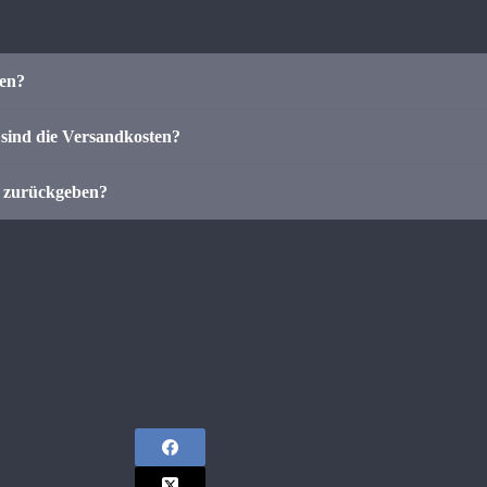
len?
sind die Versandkosten?
r zurückgeben?