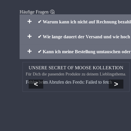
Häufige Fragen 🤔
✔ Warum kann ich nicht auf Rechnung bezah
✔ Wie lange dauert der Versand und wie hoch 
✔ Kann ich meine Bestellung umtauschen ode
UNSERE SECRET OF MOOSE KOLLEKTION
Für Dich die passenden Produkte zu deinem Lieblingsthema.
Fehler beim Abrufen des Feeds: Failed to fetch
<
>