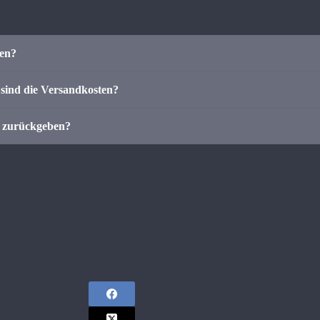
len?
sind die Versandkosten?
r zurückgeben?