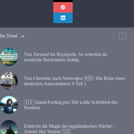
Im Trend
Von Ålesund bis Reykjavík: So schreibst du
nordische Buchstaben richtig
Von Chemnitz nach Norwegen 🇳🇴: Die Reise eines
deutschen Auswanderers # Teil 1
🇮🇸 Island-Feeling pur: Die wilde Schönheit des
Nordens
Entdeckt die Magie der lappländischen Nächte –
Aurora Sky Station 🇸🇪