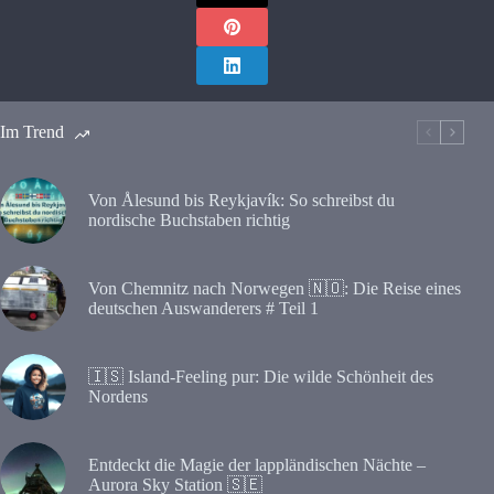
Im Trend
Von Ålesund bis Reykjavík: So schreibst du
nordische Buchstaben richtig
Von Chemnitz nach Norwegen 🇳🇴: Die Reise eines
deutschen Auswanderers # Teil 1
🇮🇸 Island-Feeling pur: Die wilde Schönheit des
Nordens
Entdeckt die Magie der lappländischen Nächte –
Aurora Sky Station 🇸🇪