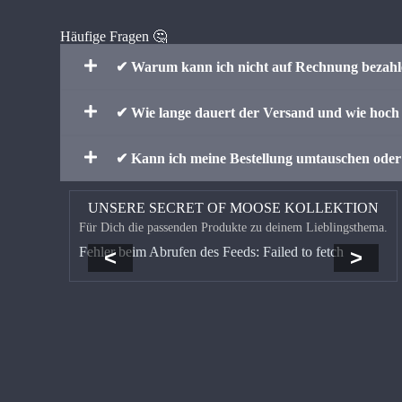
Häufige Fragen 🤔
✔ Warum kann ich nicht auf Rechnung bezah
✔ Wie lange dauert der Versand und wie hoch 
✔ Kann ich meine Bestellung umtauschen ode
UNSERE SECRET OF MOOSE KOLLEKTION
Für Dich die passenden Produkte zu deinem Lieblingsthema.
Fehler beim Abrufen des Feeds: Failed to fetch
<
>