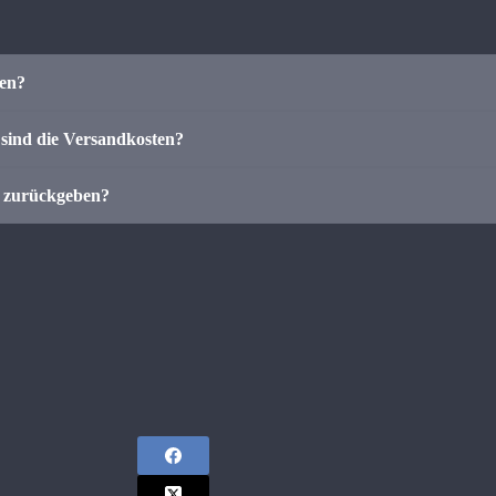
len?
sind die Versandkosten?
r zurückgeben?