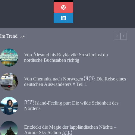
Im Trend
Von Ålesund bis Reykjavík: So schreibst du
nordische Buchstaben richtig
Von Chemnitz nach Norwegen 🇳🇴: Die Reise eines
deutschen Auswanderers # Teil 1
🇮🇸 Island-Feeling pur: Die wilde Schönheit des
Nordens
Entdeckt die Magie der lappländischen Nächte –
Aurora Sky Station 🇸🇪