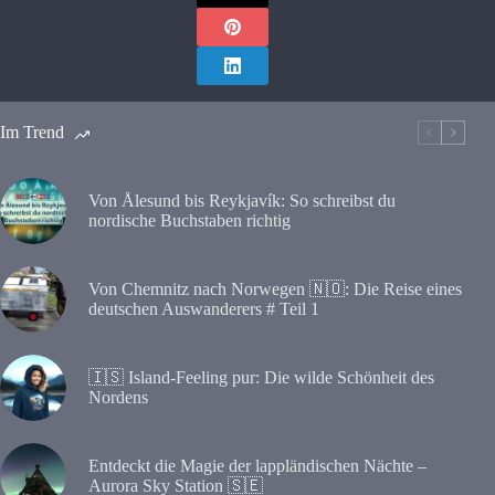
Im Trend
Von Ålesund bis Reykjavík: So schreibst du
nordische Buchstaben richtig
Von Chemnitz nach Norwegen 🇳🇴: Die Reise eines
deutschen Auswanderers # Teil 1
🇮🇸 Island-Feeling pur: Die wilde Schönheit des
Nordens
Entdeckt die Magie der lappländischen Nächte –
Aurora Sky Station 🇸🇪