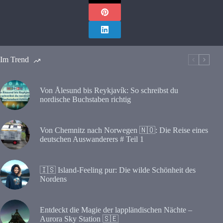
Im Trend
Von Ålesund bis Reykjavík: So schreibst du
nordische Buchstaben richtig
Von Chemnitz nach Norwegen 🇳🇴: Die Reise eines
deutschen Auswanderers # Teil 1
🇮🇸 Island-Feeling pur: Die wilde Schönheit des
Nordens
Entdeckt die Magie der lappländischen Nächte –
Aurora Sky Station 🇸🇪