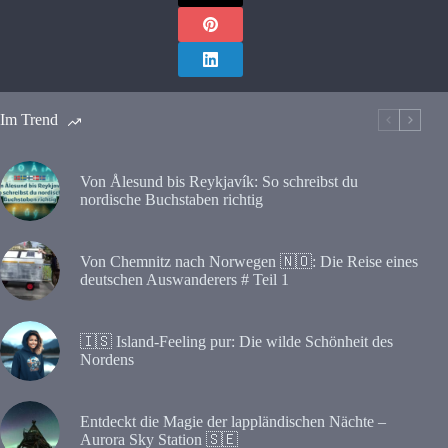
Im Trend
Von Ålesund bis Reykjavík: So schreibst du
nordische Buchstaben richtig
Von Chemnitz nach Norwegen 🇳🇴: Die Reise eines
deutschen Auswanderers # Teil 1
🇮🇸 Island-Feeling pur: Die wilde Schönheit des
Nordens
Entdeckt die Magie der lappländischen Nächte –
Aurora Sky Station 🇸🇪