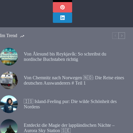
Im Trend
Von Ålesund bis Reykjavík: So schreibst du
nordische Buchstaben richtig
Von Chemnitz nach Norwegen 🇳🇴: Die Reise eines
deutschen Auswanderers # Teil 1
🇮🇸 Island-Feeling pur: Die wilde Schönheit des
Nordens
Entdeckt die Magie der lappländischen Nächte –
Aurora Sky Station 🇸🇪