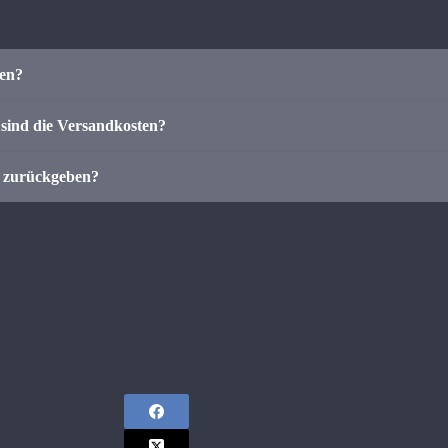
len?
sind die Versandkosten?
r zurückgeben?