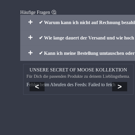
Häufige Fragen 🤔
✔ Warum kann ich nicht auf Rechnung bezah
✔ Wie lange dauert der Versand und wie hoch 
✔ Kann ich meine Bestellung umtauschen ode
UNSERE SECRET OF MOOSE KOLLEKTION
Für Dich die passenden Produkte zu deinem Lieblingsthema.
Fehler beim Abrufen des Feeds: Failed to fetch
<
>