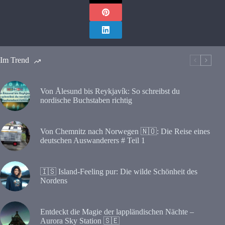
Im Trend
Von Ålesund bis Reykjavík: So schreibst du
nordische Buchstaben richtig
Von Chemnitz nach Norwegen 🇳🇴: Die Reise eines
deutschen Auswanderers # Teil 1
🇮🇸 Island-Feeling pur: Die wilde Schönheit des
Nordens
Entdeckt die Magie der lappländischen Nächte –
Aurora Sky Station 🇸🇪