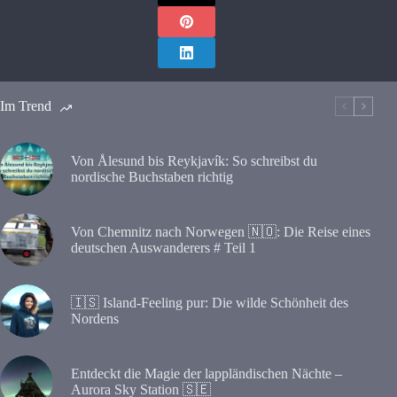
Im Trend
Von Ålesund bis Reykjavík: So schreibst du
nordische Buchstaben richtig
Von Chemnitz nach Norwegen 🇳🇴: Die Reise eines
deutschen Auswanderers # Teil 1
🇮🇸 Island-Feeling pur: Die wilde Schönheit des
Nordens
Entdeckt die Magie der lappländischen Nächte –
Aurora Sky Station 🇸🇪