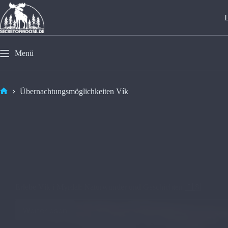
Menü
Übernachtungsmöglichkeiten Vík
Erlebe Vík í Mýrdal: Naturwunder und Geschichten 🇮🇸
Weiterlesen