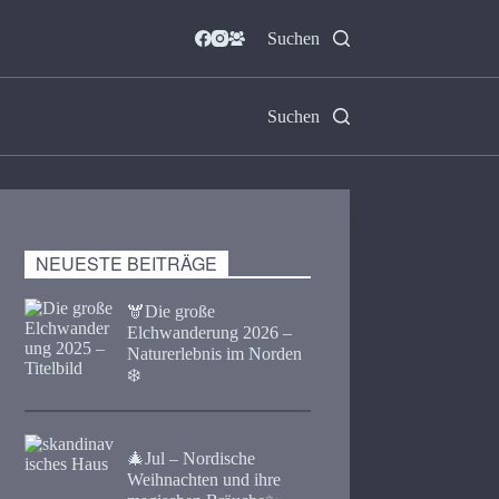
Suchen
Suchen
NEUESTE BEITRÄGE
🫎​Die große
Elchwanderung 2026 –
Naturerlebnis im Norden
❄️
🎄Jul – Nordische
Weihnachten und ihre