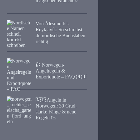
magischen Bräuche✨
Von Ålesund bis
Reykjavík: So schreibst
du nordische Buchstaben
richtig
🎣 Norwegen-
Angelregeln &
Exportquote – FAQ 🇳🇴
🇳🇴 Angeln in
Norwegen: 30 Grad,
starke Fänge & neue
Regeln 📉