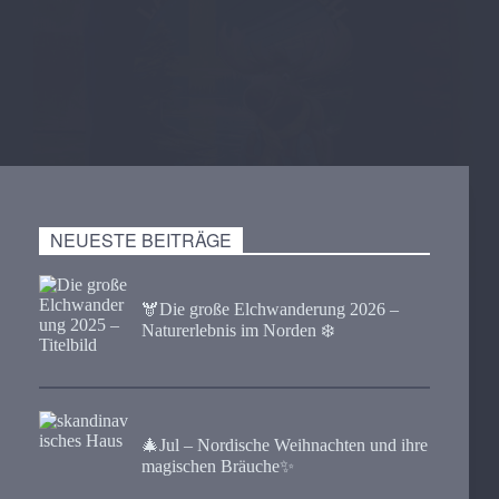
NEUESTE BEITRÄGE
🫎​Die große Elchwanderung 2026 –
Naturerlebnis im Norden ❄️
🎄Jul – Nordische Weihnachten und ihre
magischen Bräuche✨