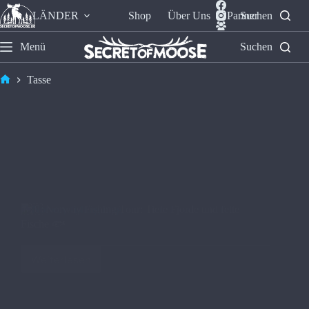
LÄNDER
Shop
Über Uns
Partner
Suchen
Menü
Suchen
Tasse
🇳🇴 Norway Fishing Tour: Tiefe Fjorde und fette
Fische 🐟
Weiterlesen