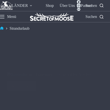
LÄNDER
Shop
Über Uns
Partner
Suchen
Menü
Suchen
Strandurlaub
🇩🇰 Søndervig – Dänemarks Tor zur wilden Nordsee
Weiterlesen