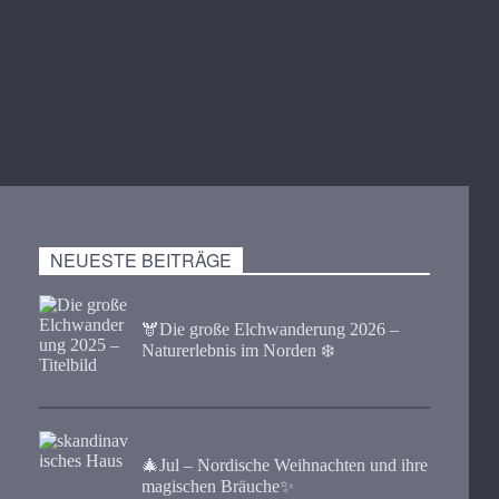
NEUESTE BEITRÄGE
🫎​Die große Elchwanderung 2026 –
Naturerlebnis im Norden ❄️
🎄Jul – Nordische Weihnachten und ihre
magischen Bräuche✨