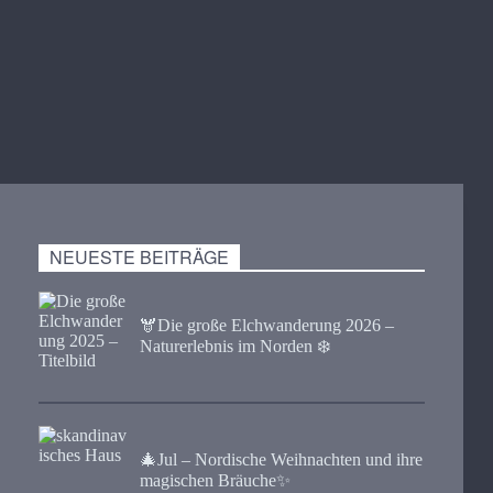
NEUESTE BEITRÄGE
🫎​Die große Elchwanderung 2026 –
Naturerlebnis im Norden ❄️
🎄Jul – Nordische Weihnachten und ihre
magischen Bräuche✨