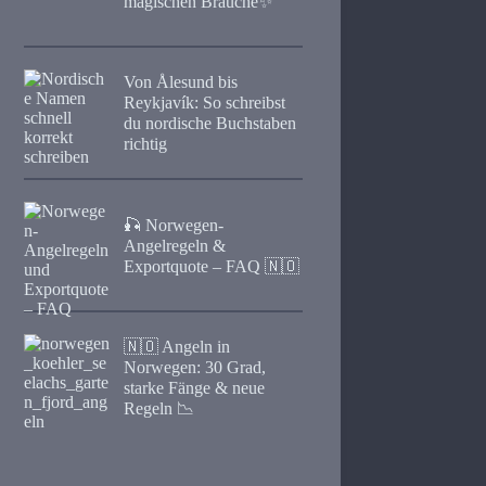
magischen Bräuche✨
Von Ålesund bis
Reykjavík: So schreibst
du nordische Buchstaben
richtig
🎣 Norwegen-
Angelregeln &
Exportquote – FAQ 🇳🇴
🇳🇴 Angeln in
Norwegen: 30 Grad,
starke Fänge & neue
Regeln 📉