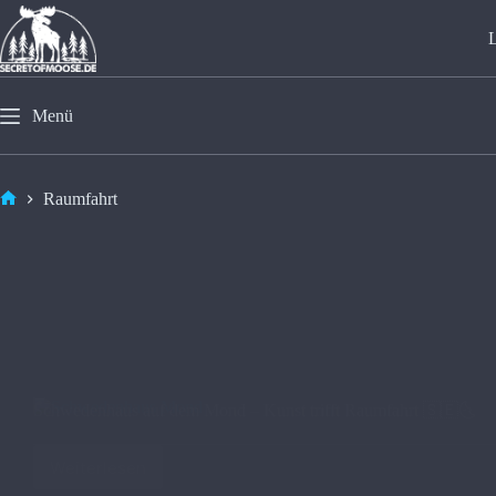
Menü
Raumfahrt
Schwedenhaus auf dem Mond – Kunst trifft Raumfahrt 🇸🇪🌜
Weiterlesen