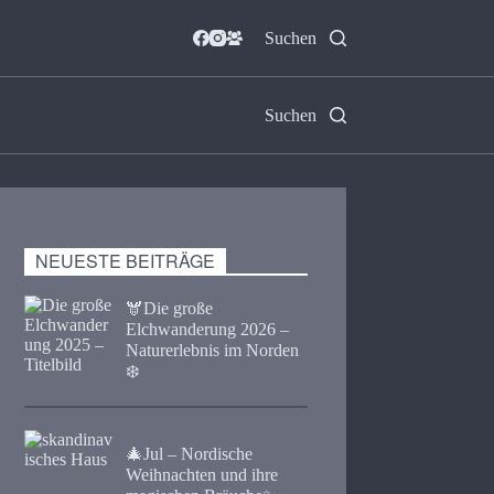
Suchen
Suchen
NEUESTE BEITRÄGE
🫎​Die große
Elchwanderung 2026 –
Naturerlebnis im Norden
❄️
🎄Jul – Nordische
Weihnachten und ihre