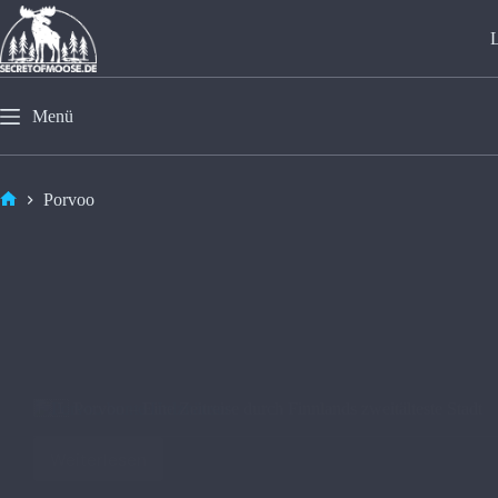
Menü
Porvoo
🇫🇮 Porvoo – Eine Zeitreise durch Finnlands zweitälteste Stadt
Weiterlesen