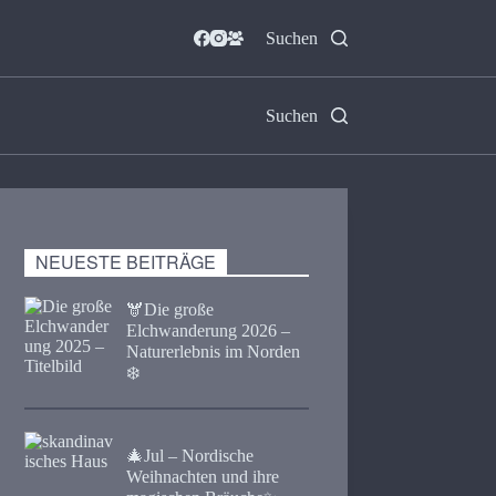
Suchen
Suchen
NEUESTE BEITRÄGE
🫎​Die große
Elchwanderung 2026 –
Naturerlebnis im Norden
❄️
🎄Jul – Nordische
Weihnachten und ihre