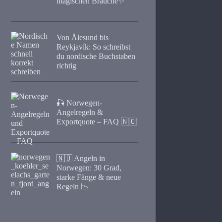
magischen Bräuche✨
Von Ålesund bis
Reykjavík: So schreibst
du nordische Buchstaben
richtig
🎣 Norwegen-
Angelregeln &
Exportquote – FAQ 🇳🇴
🇳🇴 Angeln in
Norwegen: 30 Grad,
starke Fänge & neue
Regeln 📉