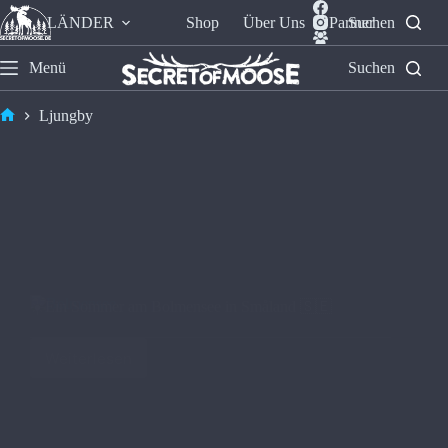
LÄNDER
Shop
Über Uns
Partner
Suchen
Menü
Suchen
Ljungby
☀️Ein Sommer am Bolmensee in Småland 🇸🇪
Weiterlesen