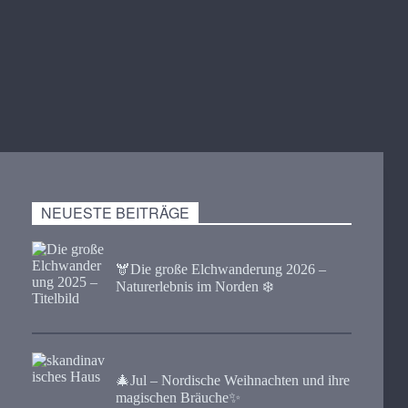
NEUESTE BEITRÄGE
🫎​Die große Elchwanderung 2026 –
Naturerlebnis im Norden ❄️
🎄Jul – Nordische Weihnachten und ihre
magischen Bräuche✨