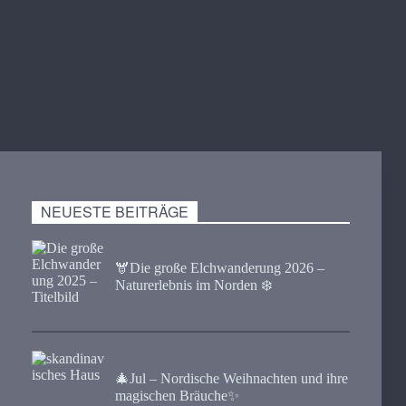
NEUESTE BEITRÄGE
🫎​Die große Elchwanderung 2026 –
Naturerlebnis im Norden ❄️
🎄Jul – Nordische Weihnachten und ihre
magischen Bräuche✨