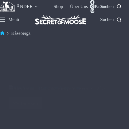
LÄNDER
Shop
Über Uns
Partner
Suchen
Menü
Suchen
Kåseberga
🪨​Ales Stenar – Das „Stonehenge Schwedens“ 🇸🇪​
Weiterlesen