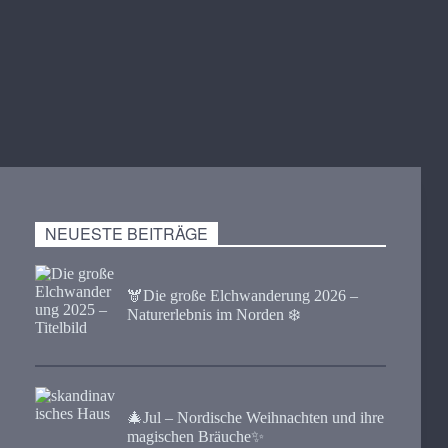
NEUESTE BEITRÄGE
🫎​Die große Elchwanderung 2026 –
Naturerlebnis im Norden ❄️
🎄Jul – Nordische Weihnachten und ihre
magischen Bräuche✨