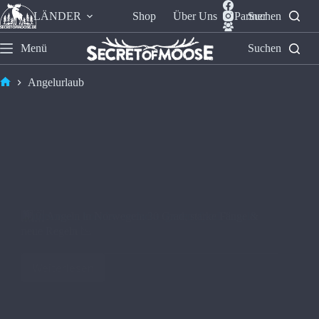
LÄNDER
Shop
Über Uns
Partner
Suchen
Menü
Suchen
Angelurlaub
🇳🇴 Angeln in Norwegen: 30 Grad, starke Fänge &
neue Regeln 📉
Weiterlesen