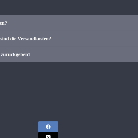
len?
sind die Versandkosten?
r zurückgeben?