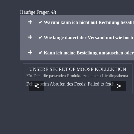
Häufige Fragen 🤔
✔ Warum kann ich nicht auf Rechnung bezah
✔ Wie lange dauert der Versand und wie hoch 
✔ Kann ich meine Bestellung umtauschen ode
UNSERE SECRET OF MOOSE KOLLEKTION
Für Dich die passenden Produkte zu deinem Lieblingsthema.
Fehler beim Abrufen des Feeds: Failed to fetch
<
>